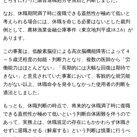
なお、休職期間満了時に復職できる蓋然性が極めて低いと
考えられる場合には、休職を命じる必要はないとした裁判
例として、農林漁業金融公庫事件（東京地判平成18.2.6）が
あります。
この事案は、低酸素脳症による高次脳機能障害によって４
～５歳児程度の知能・判断力となり、複数の医師から「労
働能力はほとんどない」「長期的には大幅な回復は期待で
きない」と意見されていた事案において、客観的な就労能
力がない以上、休職命令を発令しなかった使用者の判断を
適法としました。
もっとも、休職判断の時点で、将来的な休職満了時に復職
できる蓋然性が極めて低いという判断自体困難を伴うので
あって、実務上は、休職規定の存在にもかかわらず休職さ
せずに退職させる（解雇する）という判断は慎重に行うべ