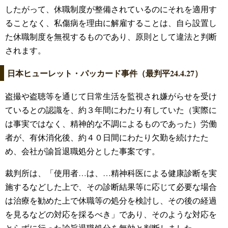
したがって、休職制度が整備されているのにそれを適用す
ることなく、私傷病を理由に解雇することは、自ら設置し
た休職制度を無視するものであり、原則として違法と判断
されます。
日本ヒューレット・パッカード事件（最判平24.4.27）
盗撮や盗聴等を通じて日常生活を監視され嫌がらせを受け
ているとの認識を、約３年間にわたり有していた（実際に
は事実ではなく、精神的な不調によるものであった）労働
者が、有休消化後、約４０日間にわたり欠勤を続けたた
め、会社が諭旨退職処分とした事案です。
裁判所は、「使用者…は、…精神科医による健康診断を実
施するなどした上で、その診断結果等に応じて必要な場合
は治療を勧めた上で休職等の処分を検討し、その後の経過
を見るなどの対応を採るべき」であり、そのような対応を
とらずに行った諭旨退職処分を無効と判断しました。