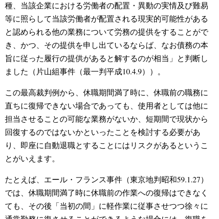
種、当該企業における労働者の配置・異動の実情及び難易
等に照らして当該労働者が配置される現実的可能性がある
と認められる他の業務について労務の提供をすることがで
き、かつ、その提供を申し出ているならば、なお債務の本
旨に従った履行の提供があると解するのが相当」と判断し
ました（片山組事件（最一判平成10.4.9））。
この最高裁判例から、休職期間満了時に、休職前の職務に
直ちに復帰できない場合であっても、使用者としては他に
担当させることの可能な業務がないか、短期間で現状から
回復するのではないかといったことを検討する必要があ
り、即座に自動退職とすることにはリスクがあるというこ
とがいえます。
たとえば、エール・フランス事件（東京地判昭和59.1.27）
では、休職期間満了時に休職前の作業への復帰はできなく
ても、その後「当初の間」に軽作業に従事させつつ徐々に
通常勤務に復させることができるような場合には、復職を