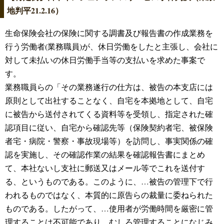
地判平21.2.16）
生命保険会社の保険に関する調書及び報告書の作成業務を
行う労働者(業務職員)が、休日労働をしたと主張し、会社に
対して未払いの休日労働手当等の支払いを求めた事案で
す。
業務職員らの「その業務遂行の仕方は、被告の本支店には
原則として出社することなく、自宅を本拠地として、自宅
に被告から送付されてくる資料等を受領し、指定された確
認項目に従い、自宅から確認先等（保険契約者宅、被保険
者宅・病院・警察・事故現場等）を訪問し、事実関係の確
認を実施し、その確認作業の結果を確認報告書にまとめ
て、本社ないし支社に郵送又はメール等でこれを送付す
る、というものである。このように、…被告の管理下で行
われるものではなく、本質的に原告らの裁量に委ねられた
ものである。したがって、…使用者が労働時間を厳密に管
理することは不可能であり、むしろ管理することになじみ