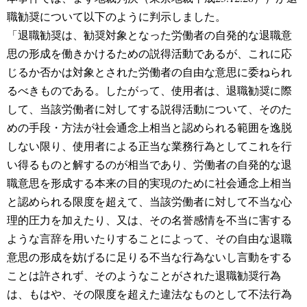
職勧奨について以下のように判示しました。
「退職勧奨は、勧奨対象となった労働者の自発的な退職意
思の形成を働きかけるための説得活動であるが、これに応
じるか否かは対象とされた労働者の自由な意思に委ねられ
るべきものである。したがって、使用者は、退職勧奨に際
して、当該労働者に対してする説得活動について、そのた
めの手段・方法が社会通念上相当と認められる範囲を逸脱
しない限り、使用者による正当な業務行為としてこれを行
い得るものと解するのが相当であり、労働者の自発的な退
職意思を形成する本来の目的実現のために社会通念上相当
と認められる限度を超えて、当該労働者に対して不当な心
理的圧力を加えたり、又は、その名誉感情を不当に害する
ような言辞を用いたりすることによって、その自由な退職
意思の形成を妨げるに足りる不当な行為ないし言動をする
ことは許されず、そのようなことがされた退職勧奨行為
は、もはや、その限度を超えた違法なものとして不法行為