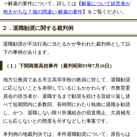
⇒解雇の要件について、詳しくは【
解雇について経営者が
抱きがちな７個の間違い 解雇の要件
】をご覧ください。
２．退職勧奨に関する裁判例
退職勧奨が不法行為に当たるかが争われた裁判例として以
下の事例があります。
（１）下関商業高校事件（最判昭和55年7月10日）
地方公務員である市立高等学校の教員に対して、退職勧奨
に応じないことを表明しているにもかかわらず、市教育委
員会の担当者が、退職するまで勧奨を続ける旨繰り返し述
べて短期間内に多数回、長時間にわたり執拗に退職を勧奨
し、かつ、退職しない限り所属組合の宿直廃止、欠員補充
にも応じないとの態度を示すなどした事案です。
本判例の地裁判決では、本件退職勧奨について、原告らは