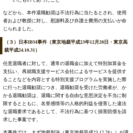
などから、本件退職勧奨は不法行為に当たるとされ、使用
者および教授に対し、慰謝料及び弁護士費用の支払いが命
じられました。
（３）日本IBM事件（東京地裁平成23年12月28日・東京高
裁平成24.10.31）
任意退職者に対して、通常の退職金に加えて特別加算金を
支払い、再就職支援サービス会社によるサービスを提供す
ることなどを内容とする特別支援プログラムを実施した際
に行った退職勧奨につき、退職勧奨を受けた労働者が、か
かる退職勧奨は、退職に関する自由な意思決定を不当に制
限するとともに、名誉感情等の人格的利益を侵害した違法
な退職要求であるとして、不法行為に基づく損害賠償を請
求した事案です。
本事件では、まず地裁判決（東京地裁平成23.12.28））が退