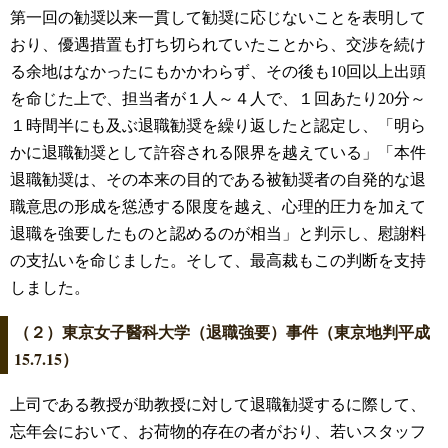
第一回の勧奨以来一貫して勧奨に応じないことを表明して
おり、優遇措置も打ち切られていたことから、交渉を続け
る余地はなかったにもかかわらず、その後も10回以上出頭
を命じた上で、担当者が１人～４人で、１回あたり20分～
１時間半にも及ぶ退職勧奨を繰り返したと認定し、「明ら
かに退職勧奨として許容される限界を越えている」「本件
退職勧奨は、その本来の目的である被勧奨者の自発的な退
職意思の形成を慫慂する限度を越え、心理的圧力を加えて
退職を強要したものと認めるのが相当」と判示し、慰謝料
の支払いを命じました。そして、最高裁もこの判断を支持
しました。
（２）東京女子醫科大学（退職強要）事件（東京地判平成
15.7.15）
上司である教授が助教授に対して退職勧奨するに際して、
忘年会において、お荷物的存在の者がおり、若いスタッフ