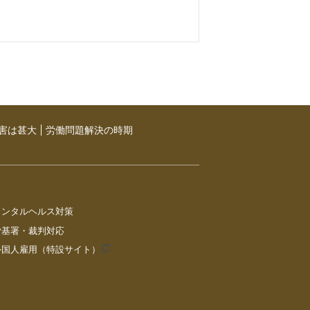
害は甚大
労働問題解決の時期
メンタルヘルス対策
労基署・裁判対応
外国人雇用（特設サイト）