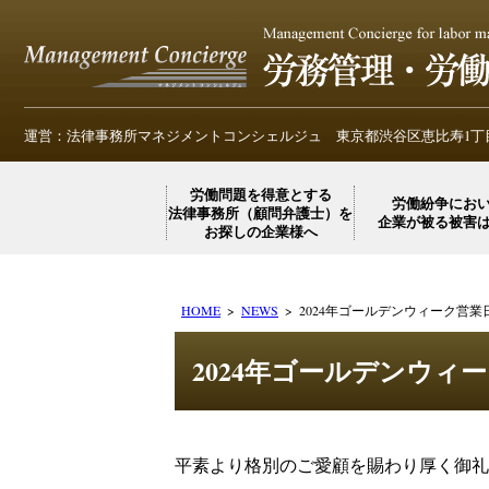
運営：法律事務所マネジメントコンシェルジュ
東京都渋谷区恵比寿1丁目
労働問題を得意とする
労働紛争にお
法律事務所（顧問弁護士）を
企業が被る被害
お探しの企業様へ
HOME
NEWS
2024年ゴールデンウィーク営業
2024年ゴールデンウィ
平素より格別のご愛顧を賜わり厚く御礼