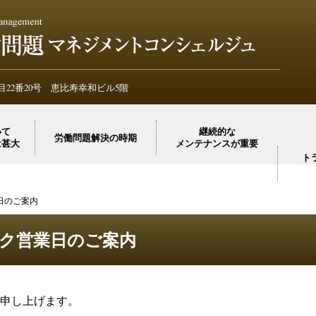
労務管
労務管
22番20号 恵比寿幸和ビル5階
いて
継続的な
労働問題解決の時期
は甚大
メンテナンスが重要
ト
日のご案内
ーク営業日のご案内
申し上げます。